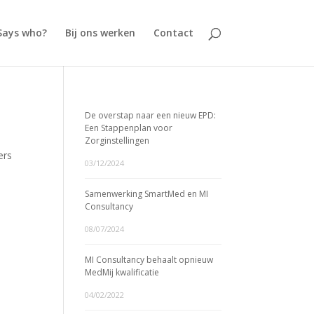
Says who?
Bij ons werken
Contact
De overstap naar een nieuw EPD:
Een Stappenplan voor
Zorginstellingen
ers
03/12/2024
Samenwerking SmartMed en MI
Consultancy
08/07/2024
MI Consultancy behaalt opnieuw
MedMij kwalificatie
04/02/2022